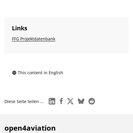
Links
FFG Projektdatenbank
This content in English
linkedin
facebook
x
bluesky
reddit
Diese Seite teilen ...
open4aviation