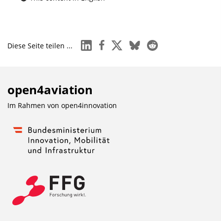
linkedin
facebook
x
bluesky
reddit
Diese Seite teilen ...
open4aviation
Im Rahmen von
open4innovation