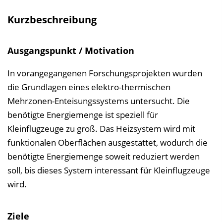
e
Kurzbeschreibung
i
n
Ausgangspunkt / Motivation
b
l
In vorangegangenen Forschungsprojekten wurden
e
die Grundlagen eines elektro-thermischen
n
Mehrzonen-Enteisungssystems untersucht. Die
d
benötigte Energiemenge ist speziell für
e
Kleinflugzeuge zu groß. Das Heizsystem wird mit
n
funktionalen Oberflächen ausgestattet, wodurch die
benötigte Energiemenge soweit reduziert werden
soll, bis dieses System interessant für Kleinflugzeuge
wird.
Ziele