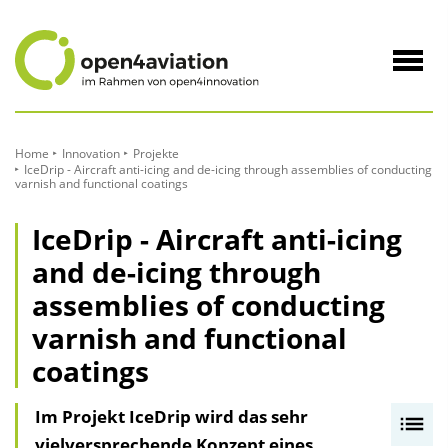
zum
Inhalt
Navig
öffne
Home
Innovation
Projekte
IceDrip - Aircraft anti-icing and de-icing through assemblies of conducting
varnish and functional coatings
IceDrip - Aircraft anti-icing
and de-icing through
assemblies of conducting
varnish and functional
coatings
Im Projekt IceDrip wird das sehr
I
vielversprechende Konzept eines
n