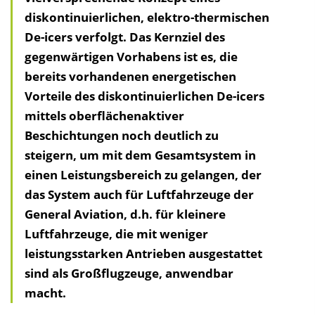
diskontinuierlichen, elektro-thermischen
h
De-icers verfolgt. Das Kernziel des
a
gegenwärtigen Vorhabens ist es, die
l
bereits vorhandenen energetischen
t
Vorteile des diskontinuierlichen De-icers
s
mittels oberflächenaktiver
v
Beschichtungen noch deutlich zu
e
steigern, um mit dem Gesamtsystem in
r
einen Leistungsbereich zu gelangen, der
z
das System auch für Luftfahrzeuge der
e
General Aviation, d.h. für kleinere
i
Luftfahrzeuge, die mit weniger
c
leistungsstarken Antrieben ausgestattet
h
sind als Großflugzeuge, anwendbar
n
macht.
i
s