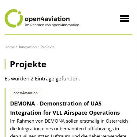
zum
Inhalt
Navig
öffne
Home
Innovation
Projekte
Projekte
Es wurden 2 Einträge gefunden.
open4aviation
DEMONA - Demonstration of UAS
Integration for VLL Airspace Operations
Im Rahmen von DEMONA sollen erstmalig in Österreich
die Integration eines unbemannten Luftfahrzeugs in
den zivil genutzten Luftraum und die dabei verwendete