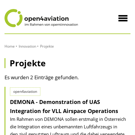
zum
Inhalt
Navig
öffne
Home
Innovation
Projekte
Projekte
Es wurden 2 Einträge gefunden.
open4aviation
DEMONA - Demonstration of UAS
Integration for VLL Airspace Operations
Im Rahmen von DEMONA sollen erstmalig in Österreich
die Integration eines unbemannten Luftfahrzeugs in
den zivil genutzten Luftraum und die dabei verwendete