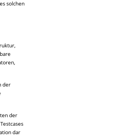
nes solchen
ruktur,
rbare
atoren,
n der
e
iten der
 Testcases
ation dar