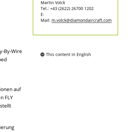
Martin Volck
Tel.: +43 (2622) 26700 1202
E-
Mail:
m.volck@diamondaircraft.com
ly-By-Wire
This content in English
ped
ionen auf
en FLY
tellt
ierung