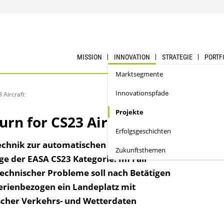
MISSION
INNOVATION
STRATEGIE
PORTF
Marktsegmente
Innovationspfade
 Aircraft
Projekte
rn for CS23 Aircraft
Erfolgs­geschichten
 Technik zur automatischen
Zukunftsthemen
e der EASA CS23 Kategorie. Im Fall
 technischer Probleme soll nach Betätigen
erienbezogen ein Landeplatz mit
scher Verkehrs- und Wetterdaten