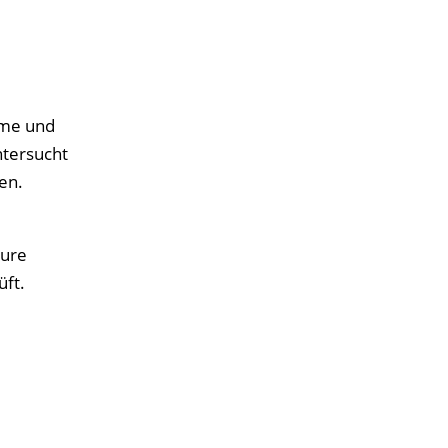
ome und
ntersucht
en.
ture
üft.