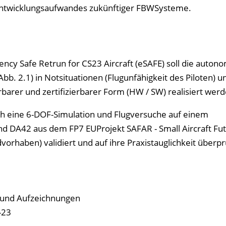
 Entwicklungsaufwandes zukünftiger FBWSysteme.
cy Safe Retrun for CS23 Aircraft (eSAFE) soll die auton
b. 2.1) in Notsituationen (Flugunfähigkeit des Piloten) u
erbarer und zertifizierbarer Form (HW / SW) realisiert werd
ch eine 6-DOF-Simulation und Flugversuche auf einem
nd DA42 aus dem FP7 EUProjekt SAFAR - Small Aircraft Fu
orhaben) validiert und auf ihre Praxistauglichkeit überpr
e und Aufzeichnungen
-23