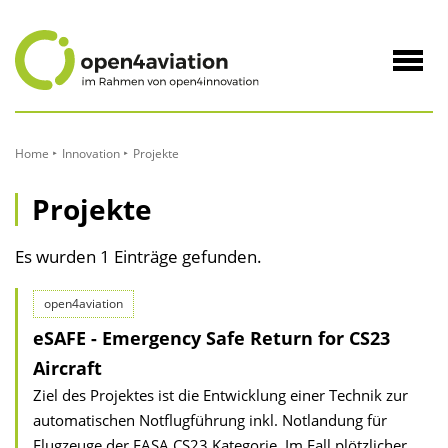
zum
Inhalt
Navig
öffne
Home
Innovation
Projekte
Projekte
Es wurden 1 Einträge gefunden.
open4aviation
eSAFE - Emergency Safe Return for CS23
Aircraft
Ziel des Projektes ist die Entwicklung einer Technik zur
automatischen Notflugführung inkl. Notlandung für
Flugzeuge der EASA CS23 Kategorie. Im Fall plötzlicher