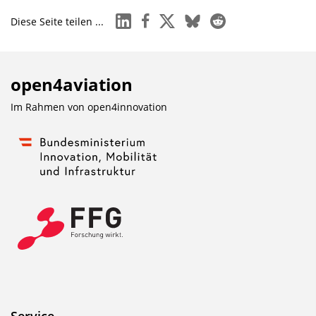
linkedin
facebook
x
bluesky
reddit
Diese Seite teilen ...
open4aviation
Im Rahmen von
open4innovation