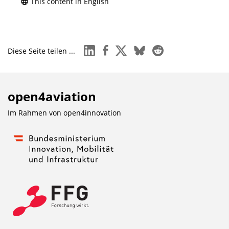
This content in English
linkedin
facebook
x
bluesky
reddit
Diese Seite teilen ...
open4aviation
Im Rahmen von
open4innovation