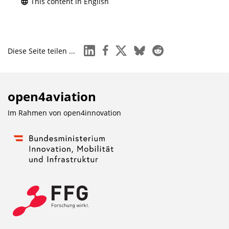
This content in English
linkedin
facebook
x
bluesky
reddit
Diese Seite teilen ...
open4aviation
Im Rahmen von
open4innovation