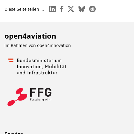
linkedin
facebook
x
bluesky
reddit
Diese Seite teilen ...
open4aviation
Im Rahmen von
open4innovation