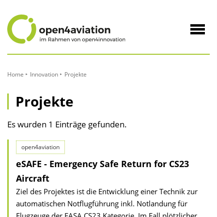
zum
Inhalt
Navig
öffne
Home
Innovation
Projekte
Projekte
Es wurden 1 Einträge gefunden.
open4aviation
eSAFE - Emergency Safe Return for CS23
Aircraft
Ziel des Projektes ist die Entwicklung einer Technik zur
automatischen Notflugführung inkl. Notlandung für
Flugzeuge der EASA CS23 Kategorie. Im Fall plötzlicher