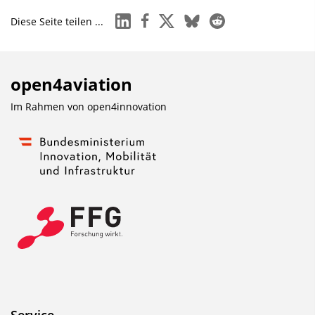
linkedin
facebook
x
bluesky
reddit
Diese Seite teilen ...
open4aviation
Im Rahmen von
open4innovation