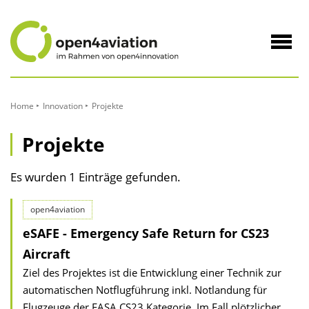
zum
Inhalt
Navig
öffne
Home
Innovation
Projekte
Projekte
Es wurden 1 Einträge gefunden.
open4aviation
eSAFE - Emergency Safe Return for CS23
Aircraft
Ziel des Projektes ist die Entwicklung einer Technik zur
automatischen Notflugführung inkl. Notlandung für
Flugzeuge der EASA CS23 Kategorie. Im Fall plötzlicher