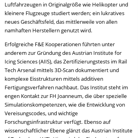
Luftfahrzeugen in Originalgröße wie Helikopter und
s
kleinere Flugzeuge studiert werden; ein lukratives
e
neues Geschäftsfeld, das mittlerweile von allen
i
namhaften Herstellern genutzt wird.
n
b
Erfolgreiche F&E Kooperationen führten unter
l
anderem zur Gründung des Austrian Institute for
e
Icing Sciences (AIIS), das Zertifizierungstests im Rail
n
Tech Arsenal mittels 3D-Scan dokumentiert und
d
komplexe Eisstrukturen mittels additiven
e
Fertigungsverfahren nachbaut. Das Institut steht im
n
engen Kontakt zur FH Joanneum, die über spezielle
Simulationskompetenzen, wie die Entwicklung von
Vereisungscodes, und wichtige
Forschungsinfrastruktur verfügt. Ebenso auf
wissenschaftlicher Ebene glänzt das Austrian Institute