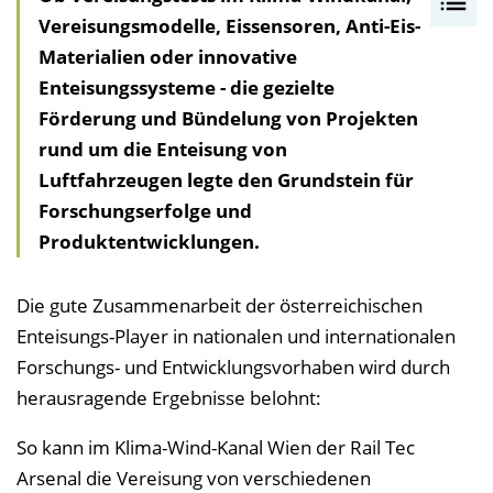
Vereisungsmodelle, Eissensoren, Anti-Eis-
n
Materialien oder innovative
h
Enteisungssysteme - die gezielte
a
Förderung und Bündelung von Projekten
l
rund um die Enteisung von
t
Luftfahrzeugen legte den Grundstein für
s
Forschungserfolge und
v
Produktentwicklungen.
e
r
z
Die gute Zusammenarbeit der österreichischen
e
Enteisungs-Player in nationalen und internationalen
i
Forschungs- und Entwicklungsvorhaben wird durch
c
herausragende Ergebnisse belohnt:
h
So kann im Klima-Wind-Kanal Wien der Rail Tec
n
Arsenal die Vereisung von verschiedenen
i