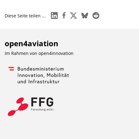
linkedin
facebook
x
bluesky
reddit
Diese Seite teilen ...
open4aviation
Im Rahmen von
open4innovation