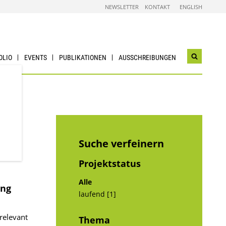
NEWSLETTER
KONTAKT
ENGLISH
OLIO
EVENTS
PUBLIKATIONEN
AUSSCHREIBUNGEN
Suchwidg
öffnen
Suche verfeinern
Projektstatus
Alle
ing
laufend [1]
relevant
Thema