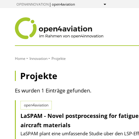
zum
OPEN4INNOVATION
open4aviation
Anzeigen
Inhalt
Home
Innovation
Projekte
Projekte
Es wurden 1 Einträge gefunden.
open4aviation
LaSPAM - Novel postprocessing for fatigu
aircraft materials
LaSPAM plant eine umfassende Studie über den LSP-Effe