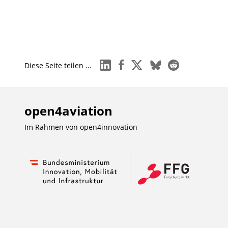
linkedin
facebook
x
bluesky
reddit
Diese Seite teilen ...
open4aviation
Im Rahmen von
open4innovation