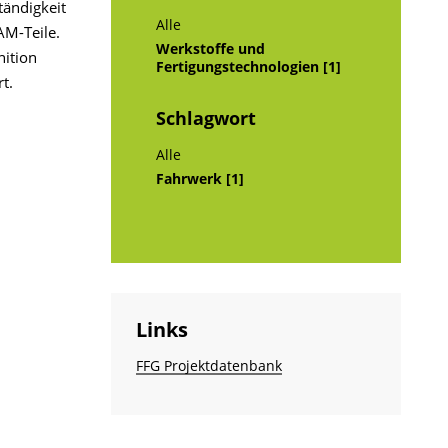
tändigkeit
Alle
AM-Teile.
Werkstoffe und
nition
Fertigungstechnologien [1]
t.
Schlagwort
Alle
Fahrwerk [1]
Links
FFG Projektdatenbank