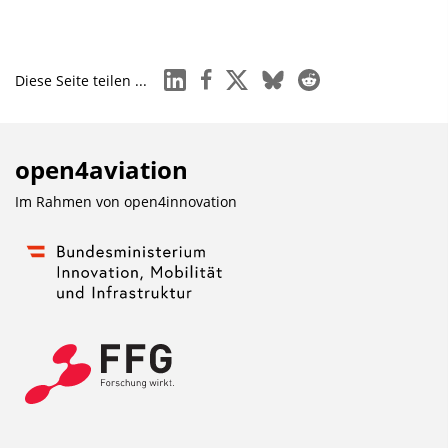
linkedin
facebook
x
bluesky
reddit
Diese Seite teilen ...
open4aviation
Im Rahmen von
open4innovation