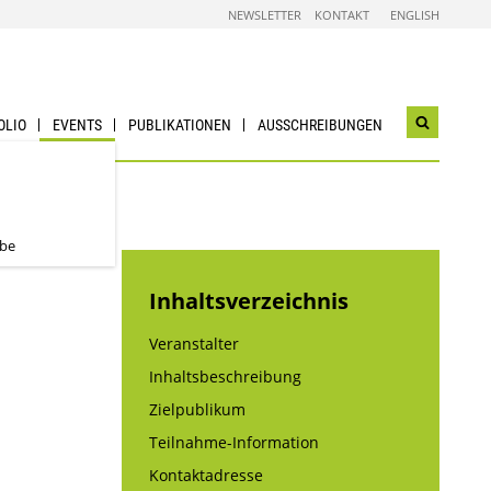
NEWSLETTER
KONTAKT
ENGLISH
OLIO
EVENTS
PUBLIKATIONEN
AUSSCHREIBUNGEN
Suchwidg
öffnen
abe
Inhaltsverzeichnis
Veranstalter
Inhaltsbeschreibung
Zielpublikum
Teilnahme-Information
Kontaktadresse