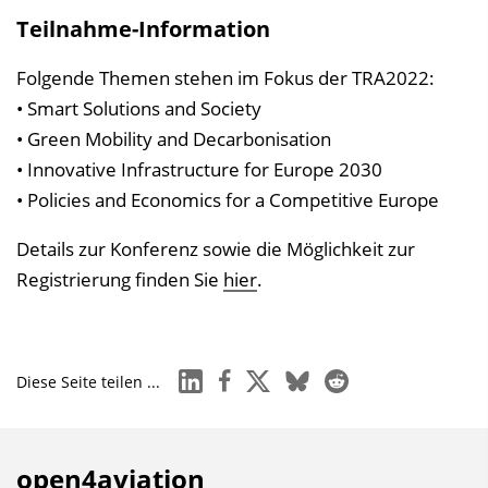
l
Teilnahme-Information
t
s
Folgende Themen stehen im Fokus der TRA2022:
v
• Smart Solutions and Society
e
• Green Mobility and Decarbonisation
r
• Innovative Infrastructure for Europe 2030
z
• Policies and Economics for a Competitive Europe
e
Details zur Konferenz sowie die Möglichkeit zur
i
Registrierung finden Sie
hier
.
c
h
n
linkedin
facebook
x
bluesky
reddit
i
Diese Seite teilen ...
s
e
i
open4aviation