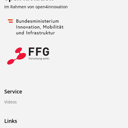
n
Im Rahmen von
open4innovation
b
l
e
n
d
e
n
Service
Videos
Links