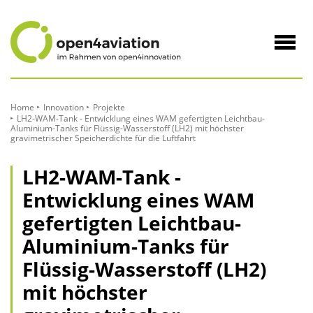
zum
Inhalt
Navig
öffne
Home
Innovation
Projekte
LH2-WAM-Tank - Entwicklung eines WAM gefertigten Leichtbau-
Aluminium-Tanks für Flüssig-Wasserstoff (LH2) mit höchster
gravimetrischer Speicherdichte für die Luftfahrt
LH2-WAM-Tank -
Entwicklung eines WAM
gefertigten Leichtbau-
Aluminium-Tanks für
Flüssig-Wasserstoff (LH2)
mit höchster