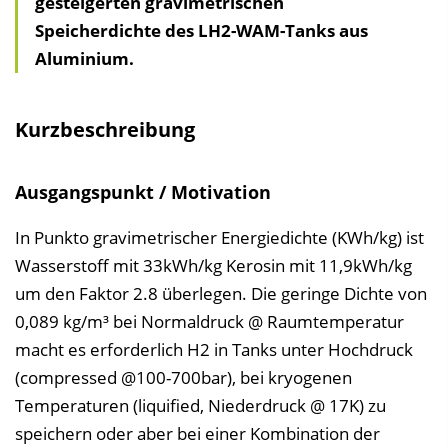
gesteigerten gravimetrischen
i
Speicherdichte des LH2-WAM-Tanks aus
c
Aluminium.
h
n
i
Kurzbeschreibung
s
e
Ausgangspunkt / Motivation
i
n
In Punkto gravimetrischer Energiedichte (KWh/kg) ist
b
Wasserstoff mit 33kWh/kg Kerosin mit 11,9kWh/kg
l
um den Faktor 2.8 überlegen. Die geringe Dichte von
e
0,089 kg/m³ bei Normaldruck @ Raumtemperatur
n
macht es erforderlich H2 in Tanks unter Hochdruck
d
(compressed @100-700bar), bei kryogenen
e
Temperaturen (liquified, Niederdruck @ 17K) zu
n
speichern oder aber bei einer Kombination der