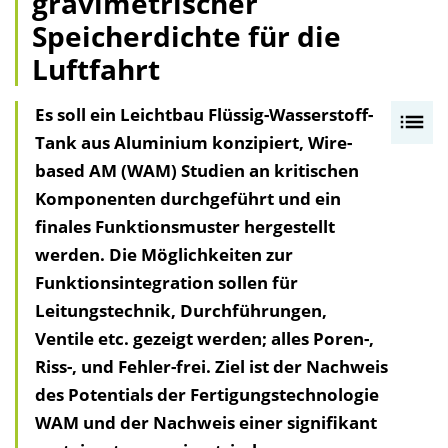
gravimetrischer
Speicherdichte für die
Luftfahrt
Es soll ein Leichtbau Flüssig-Wasserstoff-
I
Tank aus Aluminium konzipiert, Wire-
n
based AM (WAM) Studien an kritischen
h
Komponenten durchgeführt und ein
a
finales Funktionsmuster hergestellt
l
werden. Die Möglichkeiten zur
t
Funktionsintegration sollen für
s
Leitungstechnik, Durchführungen,
v
Ventile etc. gezeigt werden; alles Poren-,
e
Riss-, und Fehler-frei. Ziel ist der Nachweis
r
des Potentials der Fertigungstechnologie
z
WAM und der Nachweis einer signifikant
e