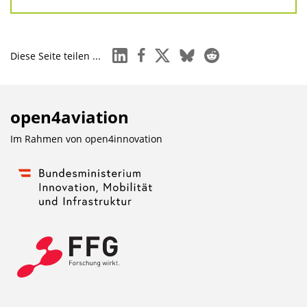
linkedin
facebook
x
bluesky
reddit
Diese Seite teilen ...
open4aviation
Im Rahmen von
open4innovation