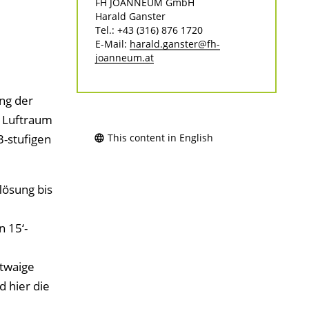
FH JOANNEUM GmbH
Harald Ganster
Tel.: +43 (316) 876 1720
E-Mail:
harald.ganster@fh-
joanneum.at
ung der
 Luftraum
-stufigen
This content in English
lösung bis
n 15‘-
Etwaige
d hier die