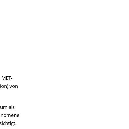
m MET-
ion) von
aum als
Phänomene
ichtigt.