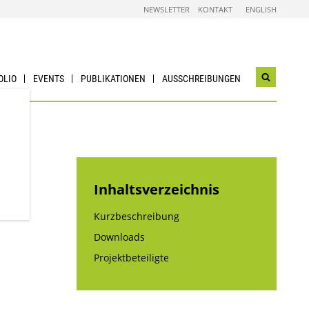
NEWSLETTER
KONTAKT
ENGLISH
OLIO
EVENTS
PUBLIKATIONEN
AUSSCHREIBUNGEN
Suchwidg
öffnen
Inhaltsverzeichnis
Kurzbeschreibung
Downloads
Projektbeteiligte