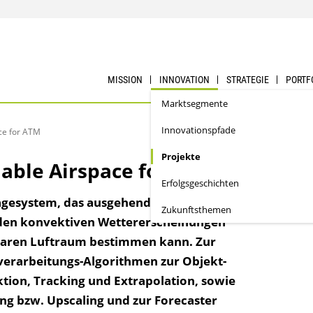
MISSION
INNOVATION
STRATEGIE
PORTF
Marktsegmente
Innovationspfade
ce for ATM
Projekte
lable Airspace for ATM
Erfolgs­geschichten
rsagesystem, das ausgehend von der
Zukunftsthemen
nden konvektiven Wettererscheinungen
gbaren Luftraum bestimmen kann. Zur
verarbeitungs-Algorithmen zur Objekt-
ion, Tracking und Extrapolation, sowie
g bzw. Upscaling und zur Forecaster