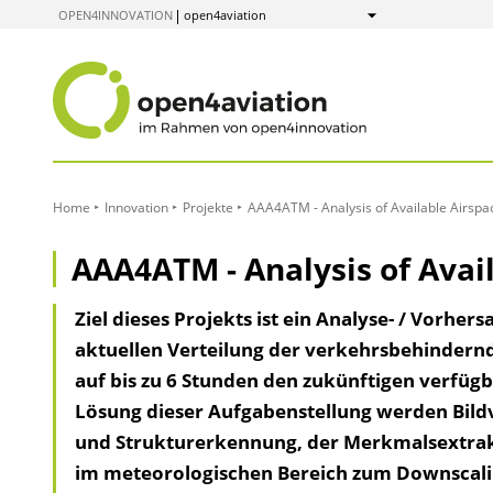
zum
OPEN4INNOVATION
open4aviation
Anzeigen
Inhalt
Home
Innovation
Projekte
AAA4ATM - Analysis of Available Airspa
AAA4ATM - Analysis of Avai
Ziel dieses Projekts ist ein Analyse- / Vorhe
aktuellen Verteilung der verkehrsbehinder
auf bis zu 6 Stunden den zukünftigen verfü
Lösung dieser Aufgabenstellung werden Bild
und Strukturerkennung, der Merkmalsextrakt
im meteorologischen Bereich zum Downscalin