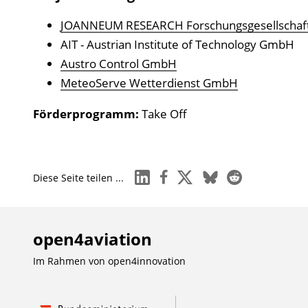
JOANNEUM RESEARCH Forschungsgesellscha
AIT - Austrian Institute of Technology GmbH
Austro Control GmbH
MeteoServe Wetterdienst GmbH
Förderprogramm:
Take Off
linkedin
facebook
x
bluesky
reddit
Diese Seite teilen ...
open4aviation
Im Rahmen von
open4innovation