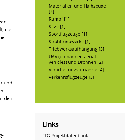
Materialien und Halbzeuge
[4]
Rumpf [1]
von
Sitze [1]
t, das
Sportflugzeuge [1]
ne
Strahltriebwerke [1]
Triebwerksaufhängung [3]
UAV (unmanned aerial
vehicles) und Drohnen [2]
Verarbeitungsprozesse [4]
Verkehrsflugzeuge [3]
ur und
den
en den
Links
g-
FFG Projektdatenbank