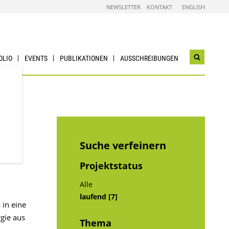
NEWSLETTER
KONTAKT
ENGLISH
OLIO
EVENTS
PUBLIKATIONEN
AUSSCHREIBUNGEN
Suchwidg
öffnen
Suche verfeinern
Projektstatus
Alle
laufend [7]
in eine
gie aus
Thema