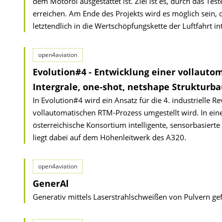
dem Motoröl ausgestattet ist. Ziel ist es, durch das Te
erreichen. Am Ende des Projekts wird es möglich sein, 
letztendlich in die Wertschöpfungskette der Luftfahrt i
open4aviation
Evolution#4 - Entwicklung einer vollautom
Intergrale, one-shot, netshape Strukturbau
In Evolution#4 wird ein Ansatz für die 4. industrielle R
vollautomatischen RTM-Prozess umgestellt wird. In ein
österreichische Konsortium intelligente, sensorbasiert
liegt dabei auf dem Höhenleitwerk des A320.
open4aviation
GenerAl
Generativ mittels Laserstrahlschweißen von Pulvern gef