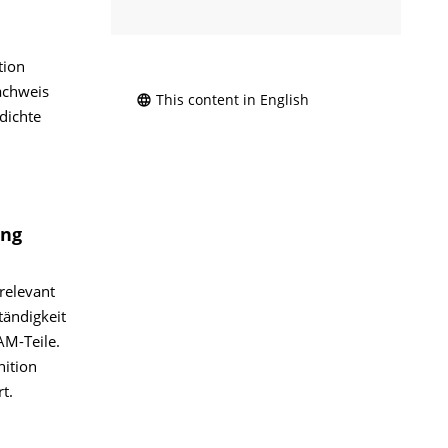
tion
Nachweis
This content in English
dichte
ing
relevant
tändigkeit
AM-Teile.
nition
t.