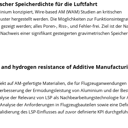
scher Speicherdichte für die Luftfahrt
uminium konzipiert, Wire-based AM (WAM) Studien an kritischen
ter hergestellt werden. Die Möglichkeiten zur Funktionsintegra
gezeigt werden; alles Poren-, Riss-, und Fehler-frei. Ziel ist der 
achweis einer signifikant gesteigerten gravimetrischen Speicher
e and hydrogen resistance of Additive Manufactur
kt auf AM-gefertigte Materialien, die für Flugzeuganwendungen 
er Verbesserung der Ermüdungsleistung von Aluminium und der Bes
lyse der Relevanz von LSP als Nachbearbeitungstechnologie für 
 Analyse der Anforderungen in Flugzeugbauteilen sowie eine Defi
lidierung des LSP-Einflusses auf zuvor definierte KPI durchgeführ