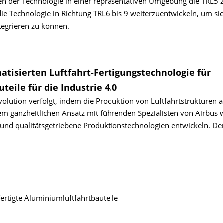
sten der Technologie in einer repräsentativen Umgebung die TRL5 
die Technologie in Richtung TRL6 bis 9 weiterzuentwickeln, um si
ntegrieren zu können.
atisierten Luftfahrt-Fertigungs­technologie für
teile für die Industrie 4.0
evolution verfolgt, indem die Produktion von Luftfahrtstrukturen 
em ganzheitlichen Ansatz mit führenden Spezialisten von Airbus 
e und qualitätsgetriebene Produktionstechnologien entwickeln. De
ertigte Aluminiumluftfahrtbauteile