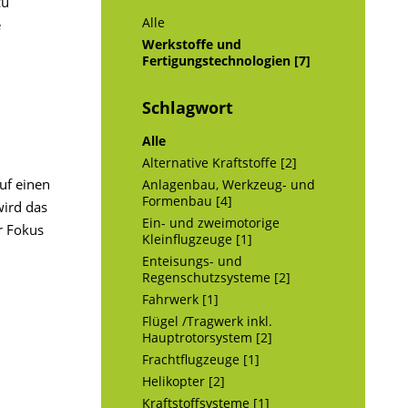
zu
Alle
e
Werkstoffe und
Fertigungstechnologien [7]
Schlagwort
Alle
Alternative Kraftstoffe [2]
auf einen
Anlagenbau, Werkzeug- und
Formenbau [4]
wird das
Ein- und zweimotorige
r Fokus
Kleinflugzeuge [1]
Enteisungs- und
Regenschutzsysteme [2]
Fahrwerk [1]
Flügel /Tragwerk inkl.
Hauptrotorsystem [2]
Frachtflugzeuge [1]
Helikopter [2]
Kraftstoffsysteme [1]