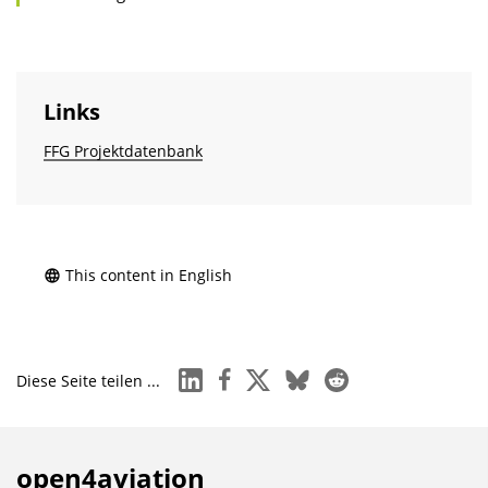
Links
FFG Projektdatenbank
This content in English
linkedin
facebook
x
bluesky
reddit
Diese Seite teilen ...
open4aviation