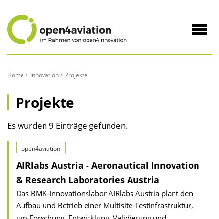
zum
Inhalt
Navig
öffne
Home
Innovation
Projekte
Projekte
Es wurden 9 Einträge gefunden.
open4aviation
AIRlabs Austria - Aeronautical Innovation
& Research Laboratories Austria
Das BMK-Innovationslabor AIRlabs Austria plant den
Aufbau und Betrieb einer Multisite-Testinfrastruktur,
um Forschung, Entwicklung, Validierung und