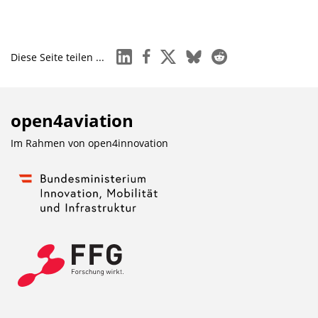
linkedin
facebook
x
bluesky
reddit
Diese Seite teilen ...
open4aviation
Im Rahmen von
open4innovation