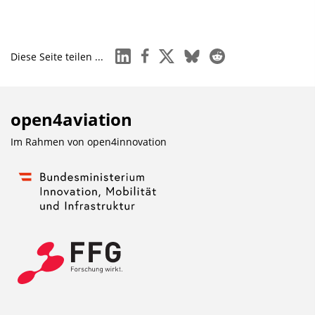
linkedin
facebook
x
bluesky
reddit
Diese Seite teilen ...
open4aviation
Im Rahmen von
open4innovation