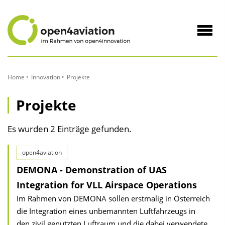
zum
Inhalt
Navig
öffne
Home
Innovation
Projekte
Projekte
Es wurden 2 Einträge gefunden.
open4aviation
DEMONA - Demonstration of UAS
Integration for VLL Airspace Operations
Im Rahmen von DEMONA sollen erstmalig in Österreich
die Integration eines unbemannten Luftfahrzeugs in
den zivil genutzten Luftraum und die dabei verwendete