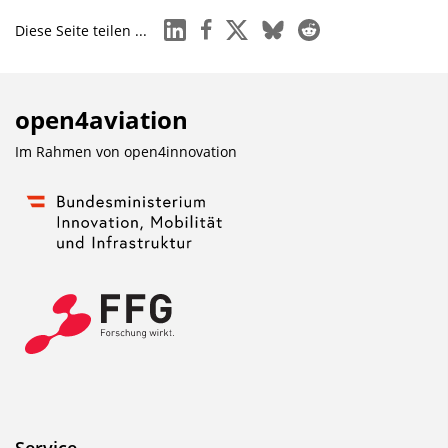
linkedin
facebook
x
bluesky
reddit
Diese Seite teilen ...
open4aviation
Im Rahmen von
open4innovation