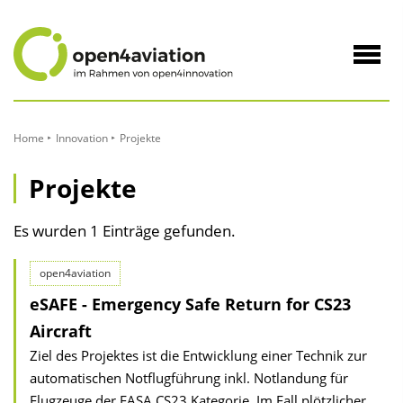
zum
Inhalt
Navig
öffne
Home
Innovation
Projekte
Projekte
Es wurden 1 Einträge gefunden.
open4aviation
eSAFE - Emergency Safe Return for CS23
Aircraft
Ziel des Projektes ist die Entwicklung einer Technik zur
automatischen Notflugführung inkl. Notlandung für
Flugzeuge der EASA CS23 Kategorie. Im Fall plötzlicher