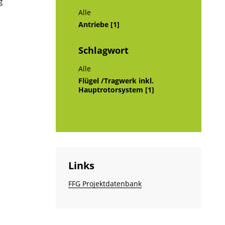
g
Alle
Antriebe [1]
Schlagwort
Alle
Flügel /Tragwerk inkl.
Hauptrotorsystem [1]
Links
FFG Projektdatenbank