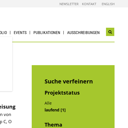
NEWSLETTER
KONTAKT
ENGLISH
OLIO
EVENTS
PUBLIKATIONEN
AUSSCHREIBUNGEN
Suchwidg
öffnen
Suche verfeinern
Projektstatus
Alle
eisung
laufend [1]
on von
p C, O
Thema