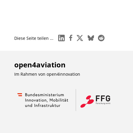
linkedin
facebook
x
bluesky
reddit
Diese Seite teilen ...
open4aviation
Im Rahmen von
open4innovation