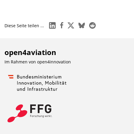
linkedin
facebook
x
bluesky
reddit
Diese Seite teilen ...
open4aviation
Im Rahmen von
open4innovation