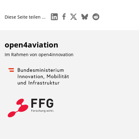
linkedin
facebook
x
bluesky
reddit
Diese Seite teilen ...
open4aviation
Im Rahmen von
open4innovation