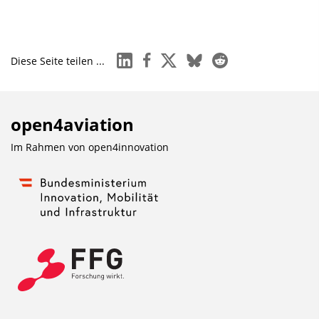
linkedin
facebook
x
bluesky
reddit
Diese Seite teilen ...
open4aviation
Im Rahmen von
open4innovation