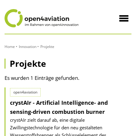
zum
Inhalt
Navig
öffne
Home
Innovation
Projekte
Projekte
Es wurden 1 Einträge gefunden.
open4aviation
crystAIr - Artificial Intelligence- and
sensing-driven combustion burner
crystAIr zielt darauf ab, eine digitale
Zwillingstechnologie für den neu gestalteten
Wasserstoffsbrenner als Schlüsselelement des