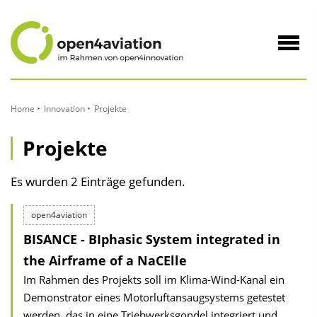
zum
Inhalt
Navig
öffne
Home
Innovation
Projekte
Projekte
Es wurden 2 Einträge gefunden.
open4aviation
BISANCE - BIphasic System integrated in
the Airframe of a NaCElle
Im Rahmen des Projekts soll im Klima-Wind-Kanal ein
Demonstrator eines Motorluftansaugsystems getestet
werden, das in eine Triebwerksgondel integriert und