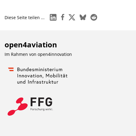
linkedin
facebook
x
bluesky
reddit
Diese Seite teilen ...
open4aviation
Im Rahmen von
open4innovation