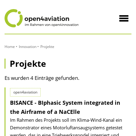
zum
Inhalt
Navig
öffne
Home
Innovation
Projekte
Projekte
Es wurden 4 Einträge gefunden.
open4aviation
BISANCE - BIphasic System integrated in
the Airframe of a NaCElle
Im Rahmen des Projekts soll im Klima-Wind-Kanal ein
Demonstrator eines Motorluftansaugsystems getestet
werden, das in eine Triebwerksgondel integriert und