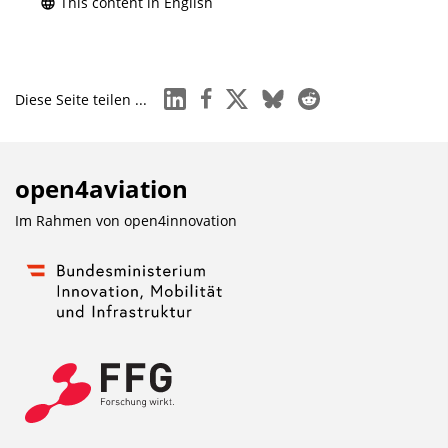
This content in English
linkedin
facebook
x
bluesky
reddit
Diese Seite teilen ...
open4aviation
Im Rahmen von
open4innovation