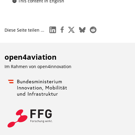
This content in English
linkedin
facebook
x
bluesky
reddit
Diese Seite teilen ...
open4aviation
Im Rahmen von
open4innovation